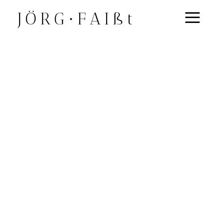
≡
JÖRG∙FAIßt