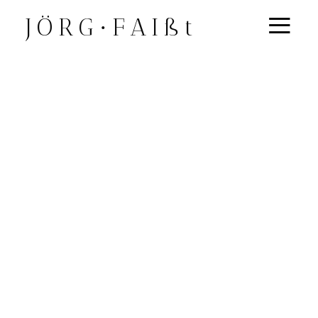
≡
JÖRG∙FAIßt