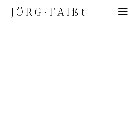
≡
JÖRG∙FAIßt